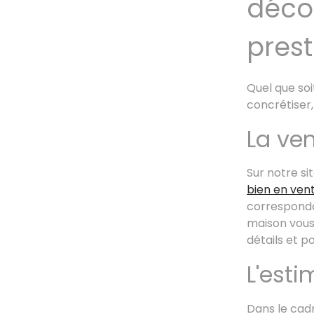
déco
prest
Quel que soi
concrétiser
La ve
Sur notre s
bien en ven
corresponda
maison vous
détails et p
L'esti
Dans le cad