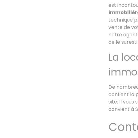
est inconto
immobilièr
technique p
vente de vot
notre agent 
de le surest
La loc
immob
De nombreux
confient la 
site. Il vou
convient à S
Cont