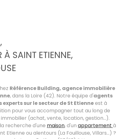
,
 À SAINT ETIENNE,
OUSE
chez
Référence Building, agence immobilière
enne
, dans la Loire (42). Notre équipe d'
agents
 experts sur le secteur de St Etienne
est à
sition pour vous accompagner tout au long de
immobilier (achat, vente, location, gestion...).
 la recherche d'une
maison
, d'un
appartement
à
t Etienne ou alentours (La Fouillouse, Villars...) ?