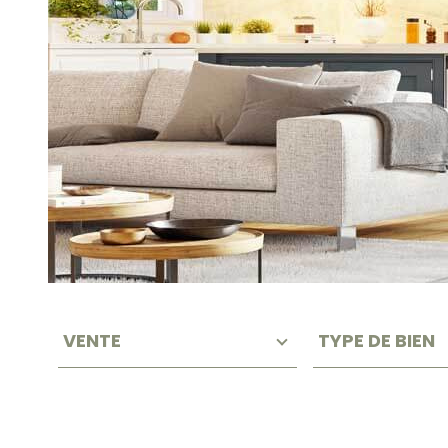
TYPE
TYPE
VOTRE
D'OFFRE
DE
VENTE
TYPE DE BIEN
BIEN
REC
HER