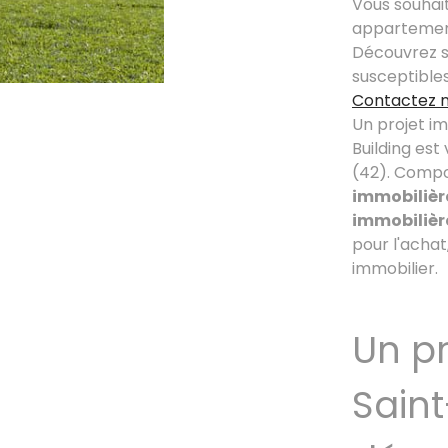
Vous souhai
appartement 
Découvrez s
susceptible
Contactez 
Un projet i
Building est
(42). Compo
immobilièr
immobilière
pour l'achat,
immobilier.
Un pr
Saint