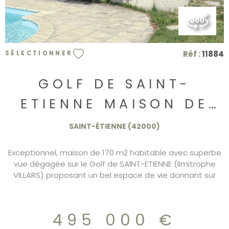
Réf :
11884
SÉLECTIONNER
GOLF DE SAINT-
ETIENNE MAISON DE
170 M2 HAB DPE/D
SAINT-ÉTIENNE (42000)
Exceptionnel, maison de 170 m2 habitable avec superbe
vue dégagée sur le Golf de SAINT-ETIENNE (limitrophe
VILLARS) proposant un bel espace de vie donnant sur
terrasse et jardin clos sans vis à vis de 1600 m2 avec
piscine. La maison se compose d'un coin parents au rez
de chaussé avec dressing et salle d'eau privative, d'une
495 000 €
grande pièce avec porte fenetre et point d'eau, d'une