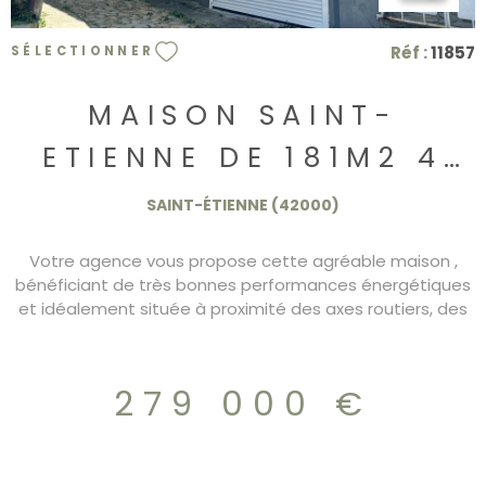
Réf :
11857
SÉLECTIONNER
MAISON SAINT-
ETIENNE DE 181M2 4
CHAMBRES ET GARAGE
SAINT-ÉTIENNE (42000)
Votre agence vous propose cette agréable maison ,
bénéficiant de très bonnes performances énergétiques
et idéalement située à proximité des axes routiers, des
commerces et des établissements scolaires. Au rez-de-
chaussée vous trouverez un hall d'entrée desservant une
cuisine aménagée et équipée avec un accés à un
279 000 €
balcon, ainsi qu'un vaste séjour lumineux agrémenté d'un
poêle à bois récent. A l'étage un dégagement lumineux
distribue trois chambres, dont une avec salle d'eau et wc
privatifs,ainsi qu'une salle d'eau indépendante avec wc.