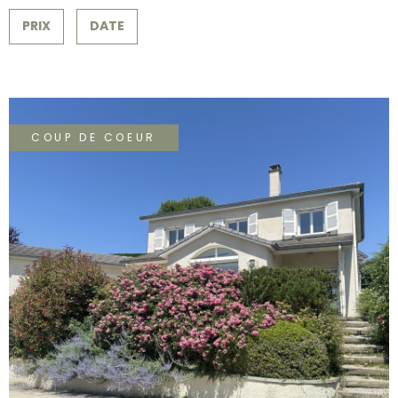
SURFACE
PLUS DE CRITÈRES
CONTACT
PRIX
DATE
Pièces
RECHERCHER
PIÈCES
RÉFÉRENCE
COUP DE COEUR
CRITÈRES SUPPLÉMENTAIRES
Piscine
Parking
Terrasse
VOIR LE BIEN