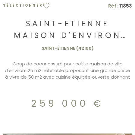
Réf :
11853
SÉLECTIONNER
SAINT-ETIENNE
MAISON D'ENVIRON
125 M2 AVEC GARAGE
SAINT-ÉTIENNE (42100)
259.000€
Coup de coeur assuré pour cette maison de ville
d'environ 125 m2 habitable proposant une grande pièce
à vivre de 50 m2 avec cuisine équipée ouverte donnant
sur terrasse, 4 chambres, doubles sanitaires. Terrasse
avec Jaccuzzi. Parfait etat. Grand garage.DPE/C
259.000€
259 000 €