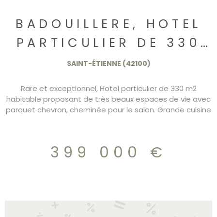
BADOUILLERE, HOTEL
PARTICULIER DE 330
M2 399.000€
SAINT-ÉTIENNE (42100)
Rare et exceptionnel, Hotel particulier de 330 m2
habitable proposant de très beaux espaces de vie avec
parquet chevron, cheminée pour le salon. Grande cuisine
dianatoire avec ilot central et nombreux rangements. A
l'étage un coin nuit avec 3 chambres dont 1 suite
parentale et au dernier niveau une grande pièce de 52
399 000 €
m2 et une chambre avec salle d'eau. Garage en rez de
chaussée avec nombreuses dépendances de
rangement et détente (hammam, Jacuzzi). Coup de
coeur assuré. 399.000€ charges 160€/mois