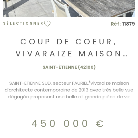
Réf :
11879
SÉLECTIONNER
COUP DE COEUR,
VIVARAIZE MAISON
D'ARCHITECTE
SAINT-ÉTIENNE (42100)
450.000€
SAINT-ETIENNE SUD, secteur FAURIEL/Vivaraize maison
d'architecte contemporaine de 2013 avec très belle vue
dégagée proposant une belle et grande pièce de vie
avec cuisine ouverte, donnant sur terrasse bio
climatique, 4 chambres dont une suite parentale,
garage 2 véhicules, piscine et jacuzzi encastré DPE/B
450 000 €
450.000€