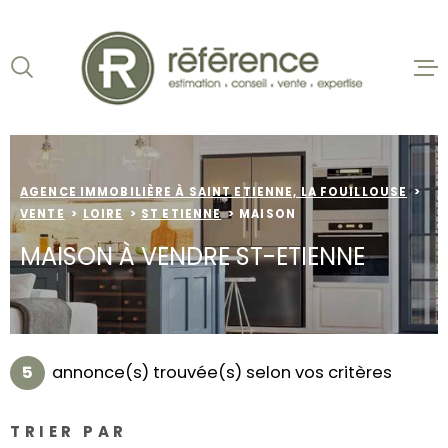
Aller
Aller
Aller
Aller
à
à
au
au
:
la
menu
contenu
VOTRE
recherche
principal
ACCUEIL
RECHERCHE
VENTES
TYPE
D'OFFRE
VENTE
AGENCE IMMOBILIÈRE À SAINT ETIENNE, LA FOUILLOUSE
BIENS VE
VENTE
LOIRE
ST ETIENNE
MAISON
TYPE
LOCATION
DE
MAISON À VENDRE ST-ETIENNE
TYPE DE BIEN
BIEN
VILLE
NOS AGEN
ESTIMATI
Budget
5
annonce(s) trouvée(s) selon vos critères
BUDGET
ALERTE E-
TRIER PAR
Surface