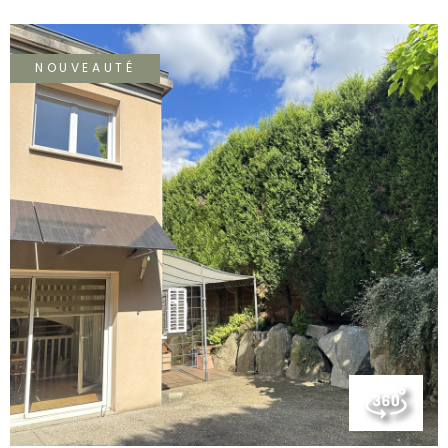
Au souplex un espace fonctionnel comprenant une suite
parentale avec salle d'eau/wc dressing et buanderie,
ainsi qu'un garage de 21m2 avec portail motorisé A
NOUVEAUTÉ
l'exterieur vous profiterez d'une terrasse d'environ de
30M2 Les menuiseries sont en aluminium double vitrage
avec volets roulants électriques le chauffage est une
pompe à chaleur. la taxe foncière est de 1856€.
VOIR LE BIEN