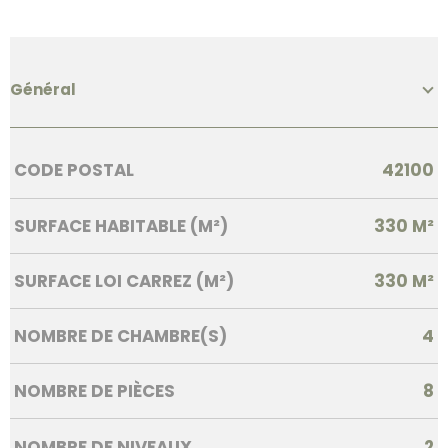
Général
Caractérisque
Valeurs
CODE POSTAL
42100
SURFACE HABITABLE (M²)
330 M²
SURFACE LOI CARREZ (M²)
330 M²
NOMBRE DE CHAMBRE(S)
4
NOMBRE DE PIÈCES
8
NOMBRE DE NIVEAUX
2