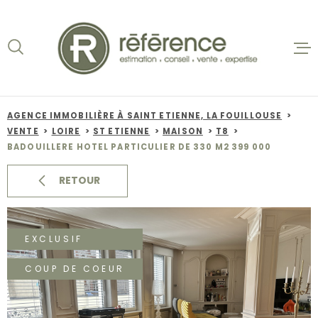
Aller
Aller
Aller
Aller
à
à
au
au
:
la
menu
contenu
recherche
principal
ACCUEIL
VENTES
AGENCE IMMOBILIÈRE À SAINT ETIENNE, LA FOUILLOUSE
VENTE
LOIRE
ST ETIENNE
MAISON
T8
BIENS VE
BADOUILLERE HOTEL PARTICULIER DE 330 M2 399 000
LOCATION
RETOUR
NOS AGEN
EXCLUSIF
ESTIMATI
COUP DE COEUR
ALERTE E-