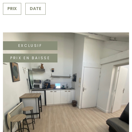
SURFACE
PLUS DE CRITÈRES
CONTACT
PRIX
DATE
Pièces
RECHERCHER
PIÈCES
RÉFÉRENCE
EXCLUSIF
CRITÈRES SUPPLÉMENTAIRES
PRIX EN BAISSE
Piscine
Parking
Terrasse
VOIR LE BIEN