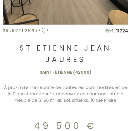
Réf :
11724
SÉLECTIONNER
ST ETIENNE JEAN
JAURES
SAINT-ÉTIENNE (42000)
À proximité immédiate de toutes les commodités et de
la Place Jean-Jaurès, découvrez ce charmant studio
meublé de 31,96 m² au sol, situé au 10 rue Praire.
L'appartement se trouve au 4ᵉ étage d'un immeuble
sécurisé, sans ascenseur. Idéal pour un investissement
locatif, ce bien est loué actuellement 400 € par mois.
49 500 €