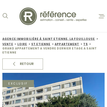
Aller
Aller
Aller
Aller
à
à
au
au
:
la
menu
contenu
recherche
principal
ACCUEIL
VENTES
AGENCE IMMOBILIÈRE À SAINT ETIENNE, LA FOUILLOUSE
VENTE
LOIRE
ST ETIENNE
APPARTEMENT
T5
BIENS VE
GRAND APPARTEMENT A VENDRE DERNIER ETAGE A SAINT
ETIENNE
LOCATION
RETOUR
NOS AGEN
EXCLUSIF
ESTIMATI
ALERTE E-