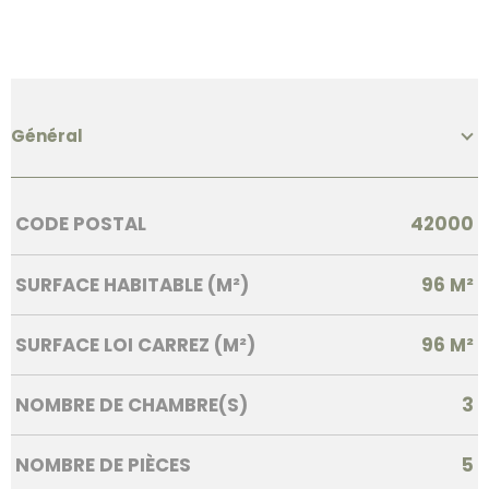
Général
Caractérisque
Valeurs
CODE POSTAL
42000
SURFACE HABITABLE (M²)
96 M²
SURFACE LOI CARREZ (M²)
96 M²
NOMBRE DE CHAMBRE(S)
3
NOMBRE DE PIÈCES
5