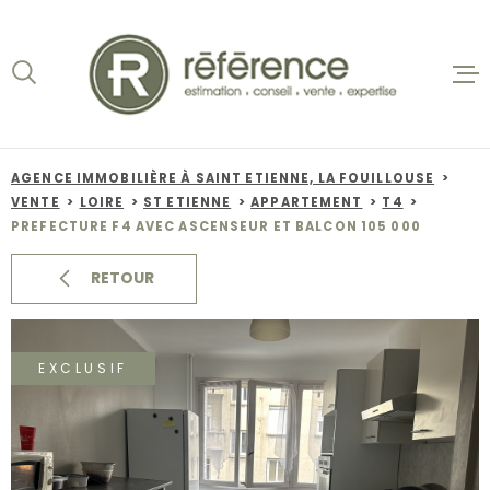
Aller
Aller
Aller
Aller
à
à
au
au
:
la
menu
contenu
recherche
principal
ACCUEIL
VENTES
AGENCE IMMOBILIÈRE À SAINT ETIENNE, LA FOUILLOUSE
VENTE
LOIRE
ST ETIENNE
APPARTEMENT
T4
BIENS VE
PREFECTURE F4 AVEC ASCENSEUR ET BALCON 105 000
LOCATION
RETOUR
NOS AGEN
EXCLUSIF
ESTIMATI
ALERTE E-