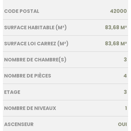
Caractérisque
Valeurs
CODE POSTAL
42000
SURFACE HABITABLE (M²)
83,68 M²
SURFACE LOI CARREZ (M²)
83,68 M²
NOMBRE DE CHAMBRE(S)
3
NOMBRE DE PIÈCES
4
ETAGE
3
NOMBRE DE NIVEAUX
1
ASCENSEUR
OUI