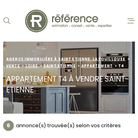
Aller
Aller
Aller
Aller
à
à
au
au
:
la
menu
contenu
VOTRE
recherche
principal
ACCUEIL
RECHERCHE
VENTES
TYPE
D'OFFRE
VENTE
AGENCE IMMOBILIÈRE À SAINT ETIENNE, LA FOUILLOUSE
BIENS VE
VENTE
LOIRE
SAINT ETIENNE
APPARTEMENT
T4
TYPE
LOCATION
DE
APPARTEMENT T4 À VENDRE SAINT-
TYPE DE BIEN
BIEN
ETIENNE
VILLE
NOS AGEN
ESTIMATI
Budget
BUDGET
6
annonce(s) trouvée(s) selon vos critères
ALERTE E-
Surface