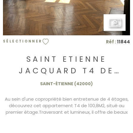
Réf :
11844
SÉLECTIONNER
SAINT ETIENNE
JACQUARD T4 DE
100,8M2 CENTRE VILLE
SAINT-ÉTIENNE (42000)
Au sein d'une copropriété bien entretenue de 4 étages,
découvrez cet appartement T4 de 100,8M2, situé au
premier étage.Traversant et lumineux, il offre de beaux
volumes. L'appartement se compose d'une cuisine
équipée, d'un salon, d'une salle à manger, de deux
chambres,d'une salle d'eau et d'un wc, chauffage