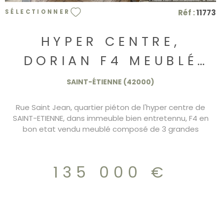
Réf :
11773
SÉLECTIONNER
HYPER CENTRE,
DORIAN F4 MEUBLÉ
135.000€
SAINT-ÉTIENNE (42000)
Rue Saint Jean, quartier piéton de l'hyper centre de
SAINT-ETIENNE, dans immeuble bien entretennu, F4 en
bon etat vendu meublé composé de 3 grandes
chambres, une cuisine indépendante équipée. Le
chaugffage est au gaz individuel. La rentabilitée locative
est de 1000€/mois. DPE/E charges 67€/mois
135 000 €