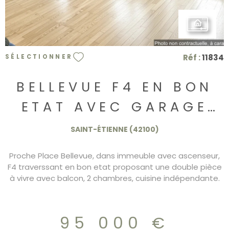
Réf :
11834
SÉLECTIONNER
BELLEVUE F4 EN BON
ETAT AVEC GARAGE
95.000€
SAINT-ÉTIENNE (42100)
Proche Place Bellevue, dans immeuble avec ascenseur,
F4 traverssant en bon etat proposant une double pièce
à vivre avec balcon, 2 chambres, cuisine indépendante.
Les fenetres sont en double vitrage PVC. garage dans
immeuble 95.000€ DPE/D
95 000 €