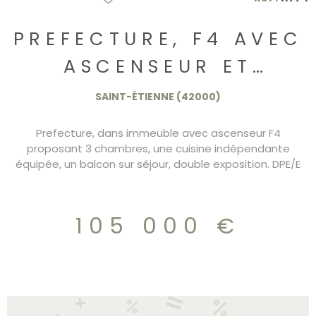
PREFECTURE, F4 AVEC
ASCENSEUR ET
BALCON 105.000€
SAINT-ÉTIENNE (42000)
Prefecture, dans immeuble avec ascenseur F4
proposant 3 chambres, une cuisine indépendante
équipée, un balcon sur séjour, double exposition. DPE/E
105.000€
105 000 €