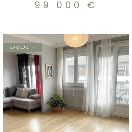
99 000 €
individuel au gaz, les fenêtres sont en double vitrage
Libre de toute occupation, il nécessite un petit
rafrâichissement. À proximité immédiate du centre-ville,
des écoles,des commerces, et du tramway. Idéal pour
une résidence principale.
EXCLUSIF
VOIR LE BIEN