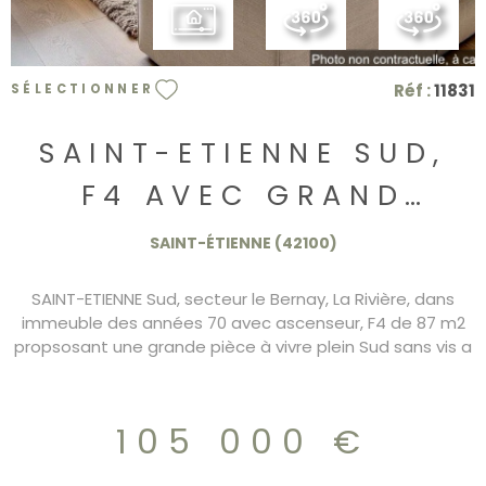
Réf :
11831
SÉLECTIONNER
SAINT-ETIENNE SUD,
F4 AVEC GRAND
BALCON ET GARAGE
SAINT-ÉTIENNE (42100)
105.000€
SAINT-ETIENNE Sud, secteur le Bernay, La Rivière, dans
immeuble des années 70 avec ascenseur, F4 de 87 m2
propsosant une grande pièce à vivre plein Sud sans vis a
vis avec grand balcon, cuisine indépendante pouvant
s'ouvrir, 2 chambres. Les fenetres sont en PVC double
vitrage, garage et parking. DPE/D 105.000€
105 000 €