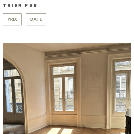
SURFACE
PLUS DE CRITÈRES
CONTACT
TRIER PAR
Pièces
RECHERCHER
PRIX
DATE
PIÈCES
RÉFÉRENCE
CRITÈRES SUPPLÉMENTAIRES
Piscine
Parking
Terrasse
VOIR LE BIEN