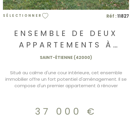
Réf :
11827
SÉLECTIONNER
ENSEMBLE DE DEUX
APPARTEMENTS À
RÉNOVER.
SAINT-ÉTIENNE (42000)
Situé au calme d'une cour intérieure, cet ensemble
immobilier offre un fort potentiel d'aménagement. Il se
compose d'un premier appartement à rénover
entièrement au premier étage, ainsi que d'un duplex
également à restaurer selon vos projets. L'accès à la
copropriété se fait par un portail sécurisé avec code,
37 000 €
garantissant tranquillité et sécurité.