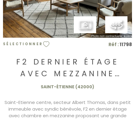
Réf :
11798
SÉLECTIONNER
F2 DERNIER ÉTAGE
AVEC MEZZANINE
74.000€
SAINT-ÉTIENNE (42000)
Saint-Etienne centre, secteur Albert Thomas, dans petit
immeuble avec syndic bénévole, F2 en dernier étage
avec chambre en mezzanine proposant une grande
pièce à vivre avec cuisine ouverte, chauffage individuel
gaz, pas de vis a vis, belle hauteur sous plafond, coup de