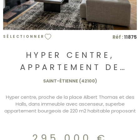
Réf :
11875
SÉLECTIONNER
HYPER CENTRE,
APPARTEMENT DE
220M2 AVEC
SAINT-ÉTIENNE (42100)
ASCENSEUR
Hyper centre, proche de la place Albert Thomas et des
Halls, dans immeuble avec ascenseur, superbe
appartement bourgeois de 220 m2 habitable proposant
4 chambres dont 1 suite parentale, 2 pièces de
réceptions, grande cuisine indépendante, une double
exposition DPE/D 295.000€
295 000 €