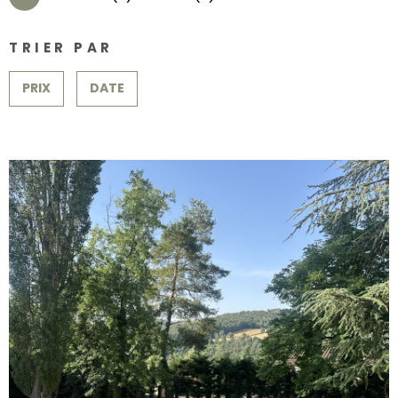
SURFACE
PLUS DE CRITÈRES
CONTACT
TRIER PAR
Pièces
RECHERCHER
PIÈCES
PRIX
DATE
RÉFÉRENCE
CRITÈRES SUPPLÉMENTAIRES
Piscine
Parking
Terrasse
VOIR LE BIEN