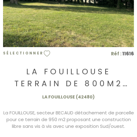
Réf :
11616
SÉLECTIONNER
LA FOUILLOUSE
TERRAIN DE 800M2
119.000€
LA FOUILLOUSE (42480)
La FOUILLOUSE, secteur BECAUD détachement de parcelle
pour ce terrain de 950 m2 proposant une construction
libre sans vis à vis avec une exposition Sud/ouest.
Chemin d'acces à créer. Le terrain est clos. Vue