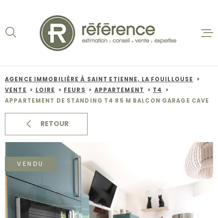
Aller
Aller
Aller
Aller
à
à
au
au
:
la
menu
contenu
recherche
principal
ACCUEIL
VENTES
AGENCE IMMOBILIÈRE À SAINT ETIENNE, LA FOUILLOUSE
VENTE
LOIRE
FEURS
APPARTEMENT
T4
BIENS VE
APPARTEMENT DE STANDING T4 85 M BALCON GARAGE CAVE
LOCATION
RETOUR
NOS AGEN
VENDU
ESTIMATI
ALERTE E-