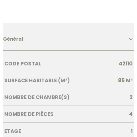
Général
Caractérisque
Valeurs
CODE POSTAL
42110
SURFACE HABITABLE (M²)
85 M²
NOMBRE DE CHAMBRE(S)
2
NOMBRE DE PIÈCES
4
ETAGE
1