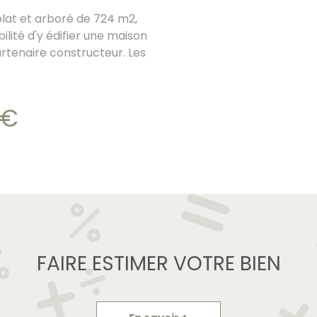
 plat et arboré de 724 m2,
bilité d'y édifier une maison
tenaire constructeur. Les
catif mais ne sont pas
FERENCE BUILDING - Robert
ng.fr Les informations sur
 €
disponibles sur le site
FAIRE ESTIMER VOTRE BIEN