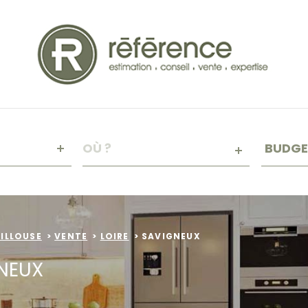
Budge
VILLE
BUDGE
RÉFÉRENCE
CRITÈ
SUPPL
Piscin
UILLOUSE
VENTE
LOIRE
SAVIGNEUX
Terra
GNEUX