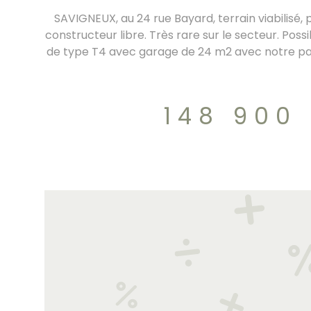
SAVIGNEUX, au 24 rue Bayard, terrain viabilisé,
constructeur libre. Très rare sur le secteur. Possi
de type T4 avec garage de 24 m2 avec notre par
vues de la maison sont données à titre indi
contractuelles. PRIX 148 900 EUROS FAI. SAS RE
GILLES - 06 63 75 15 88 - rgilles@referencebuildi
148 900
les risques auxquels ce bien est exposé sont 
Géorisques