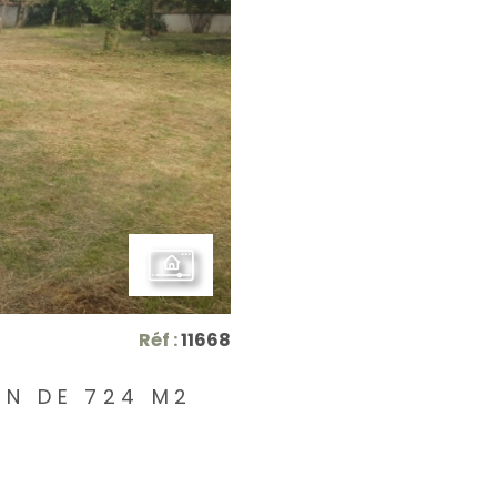
Réf :
11668
IN DE 724 M2