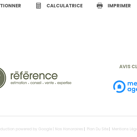
CTIONNER
CALCULATRICE
IMPRIMER
AVIS C
raduction powered by Google |
Nos Honoraires
Plan Du Site
Mentions Lég