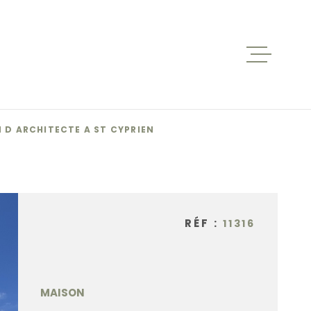
ACCUEIL
VENTES
 D ARCHITECTE A ST CYPRIEN
BIENS V
RÉF :
11316
LOCATIO
NOS AGE
MAISON