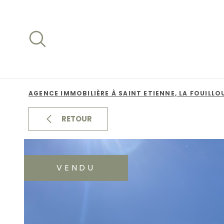
Aller
Aller
Aller
Aller
à
à
au
au
:
la
menu
contenu
recherche
principal
AGENCE IMMOBILIÈRE À SAINT ETIENNE, LA FOUILLO
RETOUR
VENDU