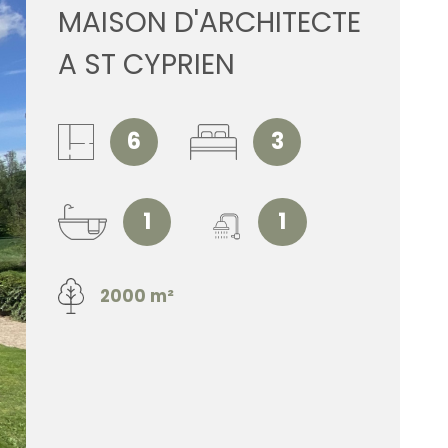
MAISON D'ARCHITECTE
ESTIMATI
A ST CYPRIEN
ALERTE E
6
3
CONTACT
1
1
2000 m²