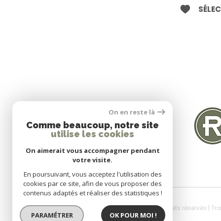
SÉLE
SE CONNECTER
On en reste là
Comme beaucoup, notre site
utilise les cookies
Espace propriétaire
On aimerait vous accompagner pendant
votre visite.
En poursuivant, vous acceptez l'utilisation des
cookies par ce site, afin de vous proposer des
contenus adaptés et réaliser des statistiques !
© 2026 | Tous droits réservés | T
PARAMÉTRER
OK POUR MOI !