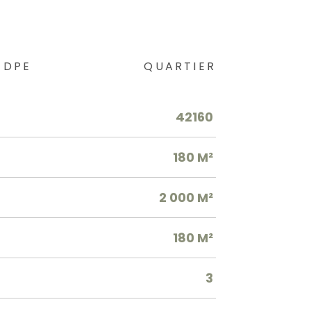
DPE
QUARTIER
42160
180 M²
2 000 M²
180 M²
3