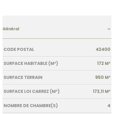
Général
Caractérisque
Valeurs
CODE POSTAL
42400
SURFACE HABITABLE (M²)
172 M²
SURFACE TERRAIN
950 M²
SURFACE LOI CARREZ (M²)
172,11 M²
NOMBRE DE CHAMBRE(S)
4