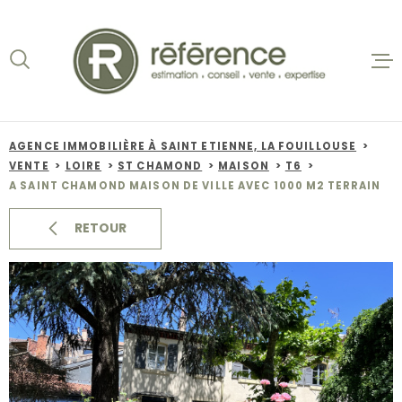
Aller
Aller
Aller
Aller
à
à
au
au
:
la
menu
contenu
recherche
principal
ACCUEIL
VENTES
AGENCE IMMOBILIÈRE À SAINT ETIENNE, LA FOUILLOUSE
VENTE
LOIRE
ST CHAMOND
MAISON
T6
BIENS VE
A SAINT CHAMOND MAISON DE VILLE AVEC 1000 M2 TERRAIN
LOCATION
RETOUR
NOS AGEN
ESTIMATI
ALERTE E-