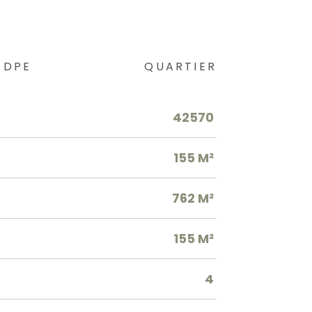
DPE
QUARTIER
42570
155 M²
762 M²
155 M²
4