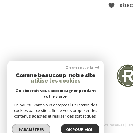
SÉLE
SE CONNECTER
On en reste là
Comme beaucoup, notre site
utilise les cookies
Espace propriétaire
On aimerait vous accompagner pendant
votre visite.
En poursuivant, vous acceptez l'utilisation des
cookies par ce site, afin de vous proposer des
contenus adaptés et réaliser des statistiques !
© 2026 | Tous droits réservés | T
PARAMÉTRER
OK POUR MOI !