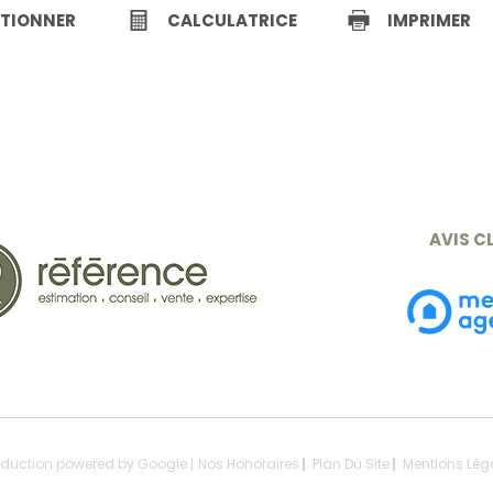
CTIONNER
CALCULATRICE
IMPRIMER
AVIS C
raduction powered by Google |
Nos Honoraires
Plan Du Site
Mentions Lég