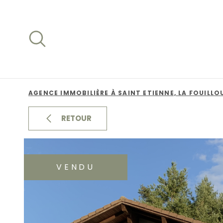
Aller
Aller
Aller
Aller
à
à
au
au
:
la
menu
contenu
recherche
principal
AGENCE IMMOBILIÈRE À SAINT ETIENNE, LA FOUILLO
RETOUR
VENDU