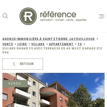
Aller
Aller
Aller
Aller
à
à
au
au
:
la
menu
contenu
recherche
principal
ACCUEIL
VENTES
AGENCE IMMOBILIÈRE À SAINT ETIENNE, LA FOUILLOUSE
VENTE
LOIRE
VILLARS
APPARTEMENT
T3
BIENS VE
VILLARS GRAND F3 AVEC TERRASSE DE 40 M2 ET GARAGE 212
000
LOCATION
RETOUR
NOS AGEN
VENDU
ESTIMATI
ALERTE E-