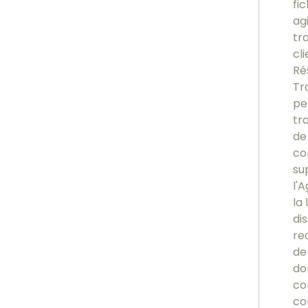
fi
ag
tr
cl
Ré
Tr
pe
tr
de
co
su
l'
la 
di
re
de 
do
co
co