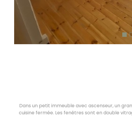
Dans un petit immeuble avec ascenseur, un gran
cuisine fermée. Les fenêtres sont en double vitra