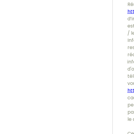
Ré
htt
d’i
es
/ l
In
re
ré
inf
d'
tél
vou
ht
ca
pe
pa
le 
Ce