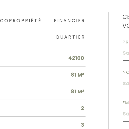
C
COPROPRIÉTÉ
FINANCIER
V
QUARTIER
P
42100
N
81 M²
81 M²
EM
2
3