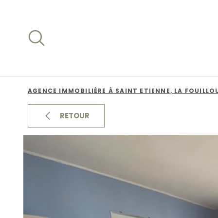
Aller
Aller
Aller
Aller
à
à
au
au
:
la
menu
contenu
recherche
principal
AGENCE IMMOBILIÈRE À SAINT ETIENNE, LA FOUILLO
RETOUR