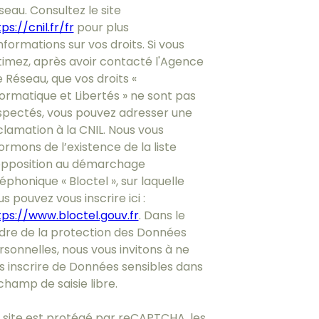
seau. Consultez le site
ps://cnil.fr/fr
pour plus
nformations sur vos droits. Si vous
timez, après avoir contacté l'Agence
e Réseau, que vos droits «
formatique et Libertés » ne sont pas
spectés, vous pouvez adresser une
clamation à la CNIL. Nous vous
ormons de l’existence de la liste
opposition au démarchage
éphonique « Bloctel », sur laquelle
s pouvez vous inscrire ici :
tps://www.bloctel.gouv.fr
. Dans le
dre de la protection des Données
rsonnelles, nous vous invitons à ne
s inscrire de Données sensibles dans
champ de saisie libre.
 site est protégé par reCAPTCHA, les