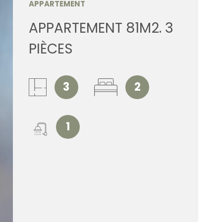
APPARTEMENT
ESTIMATI
APPARTEMENT 81M2. 3
PIÈCES
ALERTE E
CONTACT
3
2
1