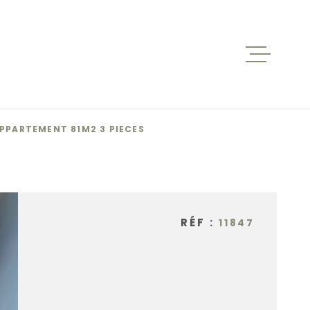
ACCUEIL
VENTES
PPARTEMENT 81M2 3 PIECES
BIENS V
RÉF :
11847
LOCATIO
NOS AGE