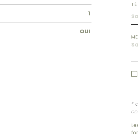
TÉ
1
OUI
M
* 
ob
Le
fo