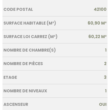
Caractérisque
Valeurs
CODE POSTAL
42100
SURFACE HABITABLE (M²)
60,90 M²
SURFACE LOI CARREZ (M²)
60,22 M²
NOMBRE DE CHAMBRE(S)
1
NOMBRE DE PIÈCES
2
ETAGE
3
NOMBRE DE NIVEAUX
1
ASCENSEUR
OUI