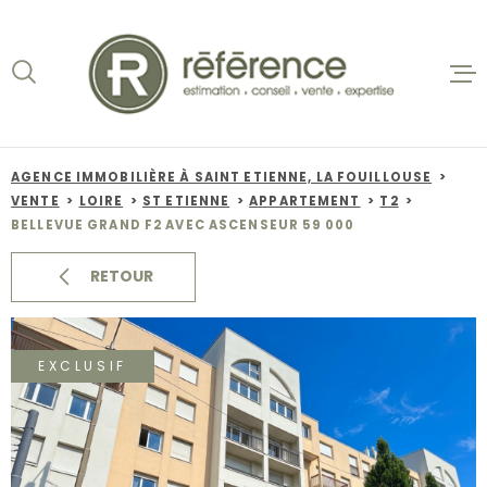
Aller
Aller
Aller
Aller
à
à
au
au
:
la
menu
contenu
recherche
principal
ACCUEIL
VENTES
AGENCE IMMOBILIÈRE À SAINT ETIENNE, LA FOUILLOUSE
VENTE
LOIRE
ST ETIENNE
APPARTEMENT
T2
BIENS VE
BELLEVUE GRAND F2 AVEC ASCENSEUR 59 000
LOCATION
RETOUR
NOS AGEN
EXCLUSIF
ESTIMATI
ALERTE E-