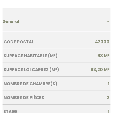
Général
Caractérisque
Valeurs
CODE POSTAL
42000
SURFACE HABITABLE (M²)
63 M²
SURFACE LOI CARREZ (M²)
63,20 M²
NOMBRE DE CHAMBRE(S)
1
NOMBRE DE PIÈCES
2
ETAGE
1