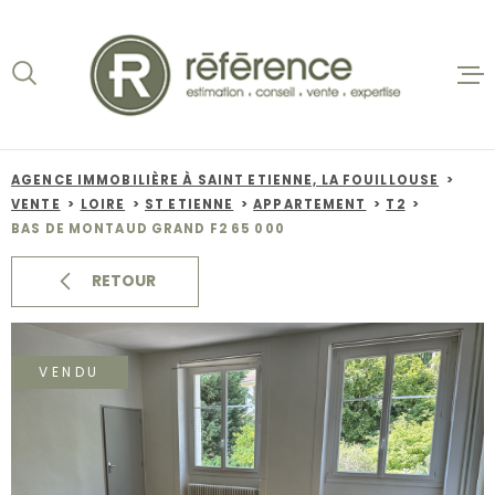
Aller
Aller
Aller
Aller
à
à
au
au
:
la
menu
contenu
recherche
principal
ACCUEIL
VENTES
AGENCE IMMOBILIÈRE À SAINT ETIENNE, LA FOUILLOUSE
VENTE
LOIRE
ST ETIENNE
APPARTEMENT
T2
BIENS VE
BAS DE MONTAUD GRAND F2 65 000
LOCATION
RETOUR
NOS AGEN
VENDU
ESTIMATI
ALERTE E-