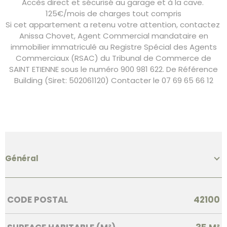
Accès direct et sécurisé au garage et à la cave.
125€/mois de charges tout compris
Si cet appartement a retenu votre attention, contactez
Anissa Chovet, Agent Commercial mandataire en
immobilier immatriculé au Registre Spécial des Agents
Commerciaux (RSAC) du Tribunal de Commerce de
SAINT ETIENNE sous le numéro 900 981 622. De Référence
Building (Siret: 502061120) Contacter le 07 69 65 66 12
Général
Caractérisque
Valeurs
CODE POSTAL
42100