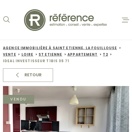
Aller
Aller
Aller
Aller
à
à
au
au
:
la
menu
contenu
recherche
principal
ACCUEIL
VENTES
AGENCE IMMOBILIÈRE À SAINT ETIENNE, LA FOUILLOUSE
VENTE
LOIRE
ST ETIENNE
APPARTEMENT
T2
BIENS VE
IDEAL INVESTISSEUR T1BIS 35 71
LOCATION
RETOUR
NOS AGEN
VENDU
ESTIMATI
ALERTE E-