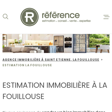
Aller
Aller
Aller
Aller
à
à
au
au
:
la
menu
contenu
recherche
principal
ACCUEIL
VENTES
BIENS VE
AGENCE IMMOBILIÈRE À SAINT ETIENNE, LA FOUILLOUSE
LOCATION
ESTIMATION LA FOUILLOUSE
NOS AGEN
ESTIMATION IMMOBILIÈRE À LA
ESTIMATI
FOUILLOUSE
ALERTE E-