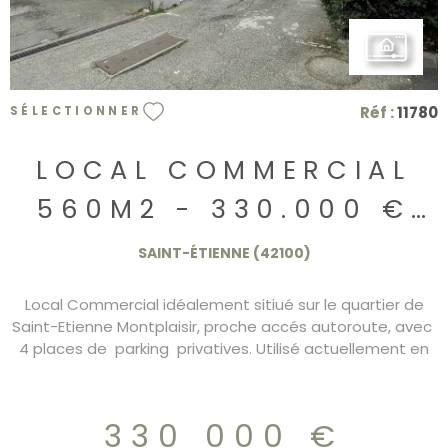
Réf :
11780
SÉLECTIONNER
LOCAL COMMERCIAL
560M2 - 330.000 €
H.T- HDE
SAINT-ÉTIENNE (42100)
Local Commercial idéalement sitiué sur le quartier de
Saint-Etienne Montplaisir, proche accés autoroute, avec
4 places de parking privatives. Utilisé actuellement en
agence commeciale, la superficie de ce local est divisé
entre 128m2 de bureaux, 326m2 de Stockage et 106 m2
de Mezzanine. DPE E - Charges 330€ H.T /mois - TF :
330 000 €
5347€ Pour plus de renseignements et visites n'hésitez