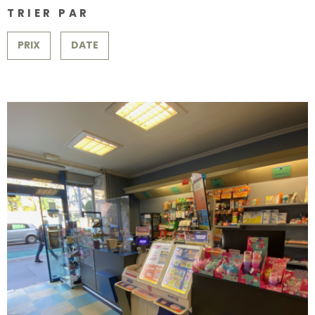
SURFACE
PLUS DE CRITÈRES
CONTACT
TRIER PAR
Pièces
RECHERCHER
PRIX
DATE
PIÈCES
RÉFÉRENCE
CRITÈRES SUPPLÉMENTAIRES
Piscine
Parking
Terrasse
VOIR LE BIEN