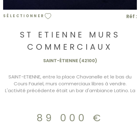
Réf :
SÉLECTIONNER
ST ETIENNE MURS
COMMERCIAUX
SAINT-ÉTIENNE (42100)
SAINT-ETIENNE, entre la place Chavanelle et le bas du
Cours Fauriel, murs commerciaux libres à vendre.
L'activité précédente était un bar d'ambiance Latino. La
surface totale est de 130 m2 AU RDC il y a deux pièces en
enfilade, un bar, un vestiaire, et un espace toilettes pour
une surface de 105 m2 A l'étage, une pièce
89 000 €
indépendante de 25 m2 avec un accès sur une terrasse
de 20 m2. PREVOIR GROS TRAVAUX. REFERENCE BUILDING -
rgilles@referencebuilding.fr