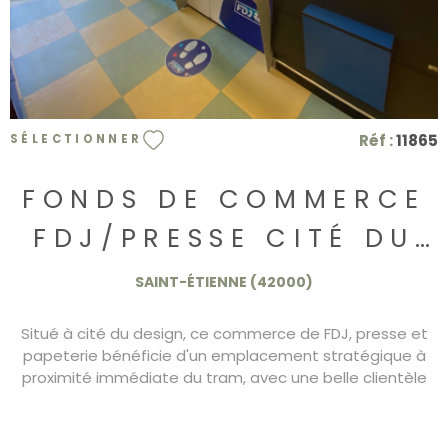
Réf :
11865
SÉLECTIONNER
FONDS DE COMMERCE
FDJ/PRESSE CITÉ DU
DESIGN
SAINT-ÉTIENNE (42000)
Situé à cité du design, ce commerce de FDJ, presse et
papeterie bénéficie d'un emplacement stratégique à
proximité immédiate du tram, avec une belle clientèle
fidèle et régulière. Idéal pour une reconversion
professionnelle, ce point de vente est rentable et facile
à exploiter par une seule personne. il offre un fort